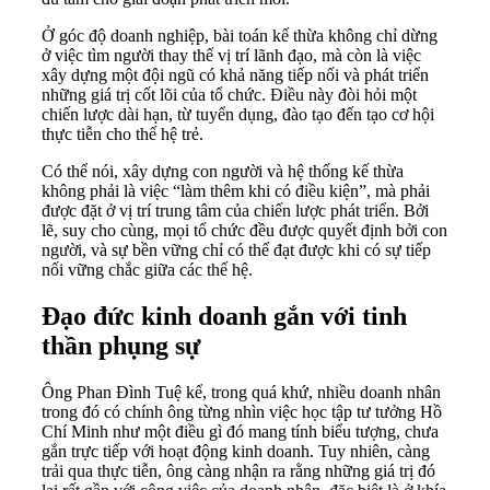
Ở góc độ doanh nghiệp, bài toán kế thừa không chỉ dừng
ở việc tìm người thay thế vị trí lãnh đạo, mà còn là việc
xây dựng một đội ngũ có khả năng tiếp nối và phát triển
những giá trị cốt lõi của tổ chức. Điều này đòi hỏi một
chiến lược dài hạn, từ tuyển dụng, đào tạo đến tạo cơ hội
thực tiễn cho thế hệ trẻ.
Có thể nói, xây dựng con người và hệ thống kế thừa
không phải là việc “làm thêm khi có điều kiện”, mà phải
được đặt ở vị trí trung tâm của chiến lược phát triển. Bởi
lẽ, suy cho cùng, mọi tổ chức đều được quyết định bởi con
người, và sự bền vững chỉ có thể đạt được khi có sự tiếp
nối vững chắc giữa các thế hệ.
Đạo đức kinh doanh gắn với tinh
thần phụng sự
Ông Phan Đình Tuệ kể, trong quá khứ, nhiều doanh nhân
trong đó có chính ông từng nhìn việc học tập tư tưởng Hồ
Chí Minh như một điều gì đó mang tính biểu tượng, chưa
gắn trực tiếp với hoạt động kinh doanh. Tuy nhiên, càng
trải qua thực tiễn, ông càng nhận ra rằng những giá trị đó