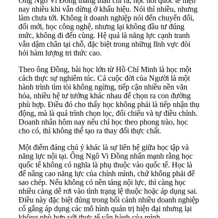
Ông Ngô Vi Đồng thẳng thắn chỉ ra, học hỏi quốc tế hiện
nay nhiều khi vẫn dừng ở khẩu hiệu. Nói thì nhiều, nhưng
làm chưa tới. Không ít doanh nghiệp nói đến chuyển đổi,
đổi mới, học công nghệ, nhưng lại không đầu tư đúng
mức, không đi đến cùng. Hệ quả là năng lực cạnh tranh
vẫn dậm chân tại chỗ, đặc biệt trong những lĩnh vực đòi
hỏi hàm lượng tri thức cao.
Theo ông Đồng, bài học lớn từ Hồ Chí Minh là học một
cách thực sự nghiêm túc. Cả cuộc đời của Người là một
hành trình tìm tòi không ngừng, tiếp cận nhiều nền văn
hóa, nhiều hệ tư tưởng khác nhau để chọn ra con đường
phù hợp. Điều đó cho thấy học không phải là tiếp nhận thụ
động, mà là quá trình chọn lọc, đối chiếu và tự điều chỉnh.
Doanh nhân hôm nay nếu chỉ học theo phong trào, học
cho có, thì không thể tạo ra thay đổi thực chất.
Một điểm đáng chú ý khác là sự liên hệ giữa học tập và
năng lực nội tại. Ông Ngô Vi Đồng nhấn mạnh rằng học
quốc tế không có nghĩa là phụ thuộc vào quốc tế. Học là
để nâng cao năng lực của chính mình, chứ không phải để
sao chép. Nếu không có nền tảng nội lực, thì càng học
nhiều càng dễ rơi vào tình trạng lệ thuộc hoặc áp dụng sai.
Điều này đặc biệt đúng trong bối cảnh nhiều doanh nghiệp
cố gắng áp dụng các mô hình quản trị hiện đại nhưng lại
không phù hợp với thực tế vận hành của mình.