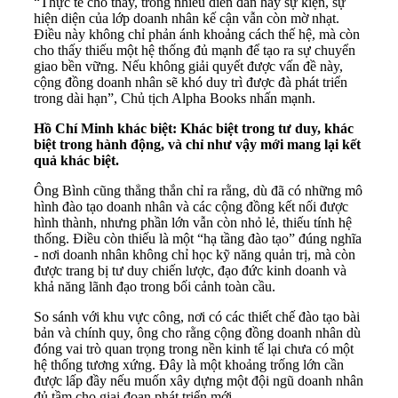
“Thực tế cho thấy, trong nhiều diễn đàn hay sự kiện, sự
hiện diện của lớp doanh nhân kế cận vẫn còn mờ nhạt.
Điều này không chỉ phản ánh khoảng cách thế hệ, mà còn
cho thấy thiếu một hệ thống đủ mạnh để tạo ra sự chuyển
giao bền vững. Nếu không giải quyết được vấn đề này,
cộng đồng doanh nhân sẽ khó duy trì được đà phát triển
trong dài hạn”, Chủ tịch Alpha Books nhấn mạnh.
Hồ Chí Minh khác biệt: Khác biệt trong tư duy, khác
biệt trong hành động, và chỉ như vậy mới mang lại kết
quả khác biệt.
Ông Bình cũng thẳng thắn chỉ ra rằng, dù đã có những mô
hình đào tạo doanh nhân và các cộng đồng kết nối được
hình thành, nhưng phần lớn vẫn còn nhỏ lẻ, thiếu tính hệ
thống. Điều còn thiếu là một “hạ tầng đào tạo” đúng nghĩa
- nơi doanh nhân không chỉ học kỹ năng quản trị, mà còn
được trang bị tư duy chiến lược, đạo đức kinh doanh và
khả năng lãnh đạo trong bối cảnh toàn cầu.
So sánh với khu vực công, nơi có các thiết chế đào tạo bài
bản và chính quy, ông cho rằng cộng đồng doanh nhân dù
đóng vai trò quan trọng trong nền kinh tế lại chưa có một
hệ thống tương xứng. Đây là một khoảng trống lớn cần
được lấp đầy nếu muốn xây dựng một đội ngũ doanh nhân
đủ tầm cho giai đoạn phát triển mới.