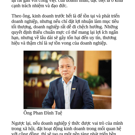
lại rất gần với công việc của doanh nhân, đặc biệt là ở khía
cạnh trách nhiệm và đạo đức.
Theo ông, kinh doanh trước hết là để tồn tại và phát triển
doanh nghiệp, nhưng nếu chỉ đặt lợi nhuận làm mục tiêu
tối thượng, doanh nghiệp rất dễ đi chệch hướng. Những
quyết định thiếu chuẩn mực có thể mang lại lợi ích ngắn
hạn, nhưng về lâu dài sẽ gây tổn hại đến uy tín, thương
hiệu và thậm chí là sự tồn vong của doanh nghiệp.
Ông Phan Đình Tuệ
Ngược lại, nếu doanh nghiệp ý thức được vai trò của mình
trong xã hội, đặt hoạt động kinh doanh trong mối quan hệ
với cộng đồng, thì sẽ tạo ra một nền tảng phát triển bền