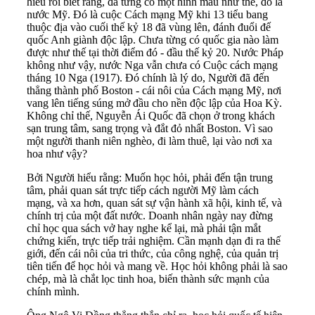
hiểu rồi biết rằng, đã từng có một hình mẫu như thế, đó là
nước Mỹ. Đó là cuộc Cách mạng Mỹ khi 13 tiểu bang
thuộc địa vào cuối thế kỷ 18 đã vùng lên, đánh đuổi đế
quốc Anh giành độc lập. Chưa từng có quốc gia nào làm
được như thế tại thời điểm đó - đầu thế kỷ 20. Nước Pháp
không như vậy, nước Nga vẫn chưa có Cuộc cách mạng
tháng 10 Nga (1917). Đó chính là lý do, Người đã đến
thẳng thành phố Boston - cái nôi của Cách mạng Mỹ, nơi
vang lên tiếng súng mở đầu cho nền độc lập của Hoa Kỳ.
Không chỉ thế, Nguyễn Ái Quốc đã chọn ở trong khách
sạn trung tâm, sang trọng và đắt đỏ nhất Boston. Vì sao
một người thanh niên nghèo, đi làm thuê, lại vào nơi xa
hoa như vậy?
Bởi Người hiểu rằng: Muốn học hỏi, phải đến tận trung
tâm, phải quan sát trực tiếp cách người Mỹ làm cách
mạng, và xa hơn, quan sát sự vận hành xã hội, kinh tế, và
chính trị của một đất nước. Doanh nhân ngày nay đừng
chỉ học qua sách vở hay nghe kể lại, mà phải tận mắt
chứng kiến, trực tiếp trải nghiệm. Cần mạnh dạn đi ra thế
giới, đến cái nôi của tri thức, của công nghệ, của quản trị
tiên tiến để học hỏi và mang về. Học hỏi không phải là sao
chép, mà là chắt lọc tinh hoa, biến thành sức mạnh của
chính mình.