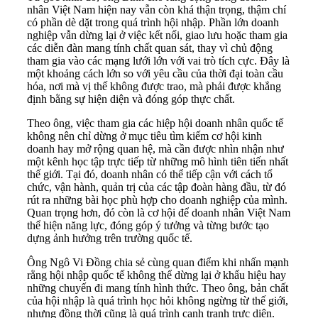
nhân Việt Nam hiện nay vẫn còn khá thận trọng, thậm chí
có phần dè dặt trong quá trình hội nhập. Phần lớn doanh
nghiệp vẫn dừng lại ở việc kết nối, giao lưu hoặc tham gia
các diễn đàn mang tính chất quan sát, thay vì chủ động
tham gia vào các mạng lưới lớn với vai trò tích cực. Đây là
một khoảng cách lớn so với yêu cầu của thời đại toàn cầu
hóa, nơi mà vị thế không được trao, mà phải được khẳng
định bằng sự hiện diện và đóng góp thực chất.
Theo ông, việc tham gia các hiệp hội doanh nhân quốc tế
không nên chỉ dừng ở mục tiêu tìm kiếm cơ hội kinh
doanh hay mở rộng quan hệ, mà cần được nhìn nhận như
một kênh học tập trực tiếp từ những mô hình tiên tiến nhất
thế giới. Tại đó, doanh nhân có thể tiếp cận với cách tổ
chức, vận hành, quản trị của các tập đoàn hàng đầu, từ đó
rút ra những bài học phù hợp cho doanh nghiệp của mình.
Quan trọng hơn, đó còn là cơ hội để doanh nhân Việt Nam
thể hiện năng lực, đóng góp ý tưởng và từng bước tạo
dựng ảnh hưởng trên trường quốc tế.
Ông Ngô Vi Đồng chia sẻ cùng quan điểm khi nhấn mạnh
rằng hội nhập quốc tế không thể dừng lại ở khẩu hiệu hay
những chuyến đi mang tính hình thức. Theo ông, bản chất
của hội nhập là quá trình học hỏi không ngừng từ thế giới,
nhưng đồng thời cũng là quá trình cạnh tranh trực diện.