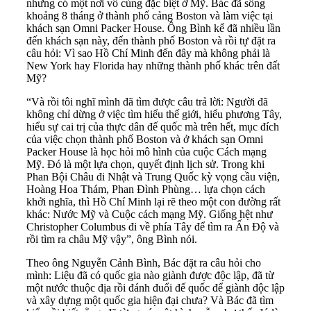
nhưng có một nơi vô cùng đặc biệt ở Mỹ. Bác đã sống
khoảng 8 tháng ở thành phố cảng Boston và làm việc tại
khách sạn Omni Packer House. Ông Bình kể đã nhiều lần
đến khách sạn này, đến thành phố Boston và rồi tự đặt ra
câu hỏi: Vì sao Hồ Chí Minh đến đây mà không phải là
New York hay Florida hay những thành phố khác trên đất
Mỹ?
“Và rồi tôi nghĩ mình đã tìm được câu trả lời: Người đã
không chỉ dừng ở việc tìm hiểu thế giới, hiểu phương Tây,
hiểu sự cai trị của thực dân đế quốc mà trên hết, mục đích
của việc chọn thành phố Boston và ở khách sạn Omni
Packer House là học hỏi mô hình của cuộc Cách mạng
Mỹ. Đó là một lựa chọn, quyết định lịch sử. Trong khi
Phan Bội Châu đi Nhật và Trung Quốc kỳ vọng cầu viện,
Hoàng Hoa Thám, Phan Đình Phùng… lựa chọn cách
khởi nghĩa, thì Hồ Chí Minh lại rẽ theo một con đường rất
khác: Nước Mỹ và Cuộc cách mạng Mỹ. Giống hệt như
Christopher Columbus đi về phía Tây để tìm ra Ấn Độ và
rồi tìm ra châu Mỹ vậy”, ông Bình nói.
Theo ông Nguyễn Cảnh Bình, Bác đặt ra câu hỏi cho
mình: Liệu đã có quốc gia nào giành được độc lập, đã từ
một nước thuộc địa rồi đánh đuổi đế quốc để giành độc lập
và xây dựng một quốc gia hiện đại chưa? Và Bác đã tìm