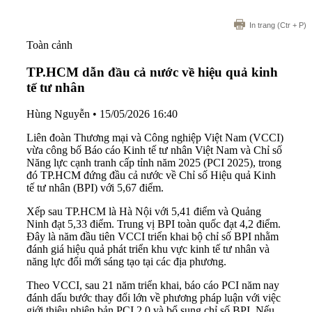
In trang
(Ctr + P)
Toàn cảnh
TP.HCM dẫn đầu cả nước về hiệu quả kinh
tế tư nhân
Hùng Nguyễn
•
15/05/2026 16:40
Liên đoàn Thương mại và Công nghiệp Việt Nam (VCCI)
vừa công bố Báo cáo Kinh tế tư nhân Việt Nam và Chỉ số
Năng lực cạnh tranh cấp tỉnh năm 2025 (PCI 2025), trong
đó TP.HCM đứng đầu cả nước về Chỉ số Hiệu quả Kinh
tế tư nhân (BPI) với 5,67 điểm.
Xếp sau TP.HCM là Hà Nội với 5,41 điểm và Quảng
Ninh đạt 5,33 điểm. Trung vị BPI toàn quốc đạt 4,2 điểm.
Đây là năm đầu tiên VCCI triển khai bộ chỉ số BPI nhằm
đánh giá hiệu quả phát triển khu vực kinh tế tư nhân và
năng lực đổi mới sáng tạo tại các địa phương.
Theo VCCI, sau 21 năm triển khai, báo cáo PCI năm nay
đánh dấu bước thay đổi lớn về phương pháp luận với việc
giới thiệu phiên bản PCI 2.0 và bổ sung chỉ số BPI. Nếu