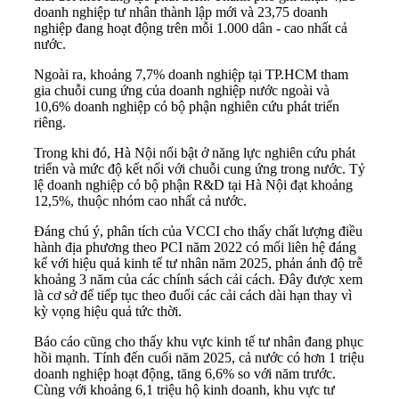
doanh nghiệp tư nhân thành lập mới và 23,75 doanh
nghiệp đang hoạt động trên mỗi 1.000 dân - cao nhất cả
nước.
Ngoài ra, khoảng 7,7% doanh nghiệp tại TP.HCM tham
gia chuỗi cung ứng của doanh nghiệp nước ngoài và
10,6% doanh nghiệp có bộ phận nghiên cứu phát triển
riêng.
Trong khi đó, Hà Nội nổi bật ở năng lực nghiên cứu phát
triển và mức độ kết nối với chuỗi cung ứng trong nước. Tỷ
lệ doanh nghiệp có bộ phận R&D tại Hà Nội đạt khoảng
12,5%, thuộc nhóm cao nhất cả nước.
Đáng chú ý, phân tích của VCCI cho thấy chất lượng điều
hành địa phương theo PCI năm 2022 có mối liên hệ đáng
kể với hiệu quả kinh tế tư nhân năm 2025, phản ánh độ trễ
khoảng 3 năm của các chính sách cải cách. Đây được xem
là cơ sở để tiếp tục theo đuổi các cải cách dài hạn thay vì
kỳ vọng hiệu quả tức thời.
Báo cáo cũng cho thấy khu vực kinh tế tư nhân đang phục
hồi mạnh. Tính đến cuối năm 2025, cả nước có hơn 1 triệu
doanh nghiệp hoạt động, tăng 6,6% so với năm trước.
Cùng với khoảng 6,1 triệu hộ kinh doanh, khu vực tư