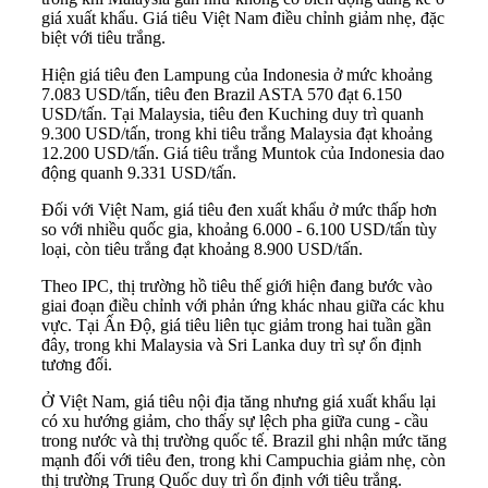
giá xuất khẩu. Giá tiêu Việt Nam điều chỉnh giảm nhẹ, đặc
biệt với tiêu trắng.
Hiện giá tiêu đen Lampung của Indonesia ở mức khoảng
7.083 USD/tấn, tiêu đen Brazil ASTA 570 đạt 6.150
USD/tấn. Tại Malaysia, tiêu đen Kuching duy trì quanh
9.300 USD/tấn, trong khi tiêu trắng Malaysia đạt khoảng
12.200 USD/tấn. Giá tiêu trắng Muntok của Indonesia dao
động quanh 9.331 USD/tấn.
Đối với Việt Nam, giá tiêu đen xuất khẩu ở mức thấp hơn
so với nhiều quốc gia, khoảng 6.000 - 6.100 USD/tấn tùy
loại, còn tiêu trắng đạt khoảng 8.900 USD/tấn.
Theo IPC, thị trường hồ tiêu thế giới hiện đang bước vào
giai đoạn điều chỉnh với phản ứng khác nhau giữa các khu
vực. Tại Ấn Độ, giá tiêu liên tục giảm trong hai tuần gần
đây, trong khi Malaysia và Sri Lanka duy trì sự ổn định
tương đối.
Ở Việt Nam, giá tiêu nội địa tăng nhưng giá xuất khẩu lại
có xu hướng giảm, cho thấy sự lệch pha giữa cung - cầu
trong nước và thị trường quốc tế. Brazil ghi nhận mức tăng
mạnh đối với tiêu đen, trong khi Campuchia giảm nhẹ, còn
thị trường Trung Quốc duy trì ổn định với tiêu trắng.