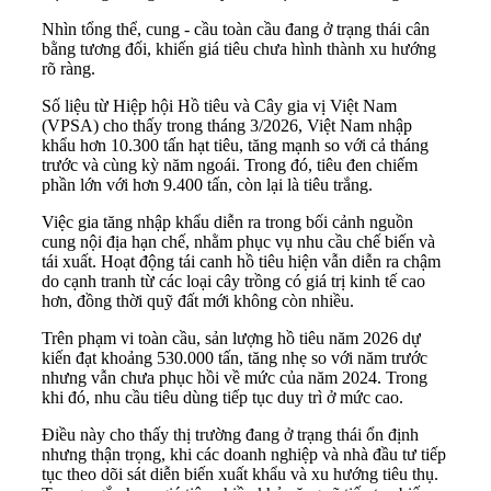
Nhìn tổng thể, cung - cầu toàn cầu đang ở trạng thái cân
bằng tương đối, khiến giá tiêu chưa hình thành xu hướng
rõ ràng.
Số liệu từ Hiệp hội Hồ tiêu và Cây gia vị Việt Nam
(VPSA) cho thấy trong tháng 3/2026, Việt Nam nhập
khẩu hơn 10.300 tấn hạt tiêu, tăng mạnh so với cả tháng
trước và cùng kỳ năm ngoái. Trong đó, tiêu đen chiếm
phần lớn với hơn 9.400 tấn, còn lại là tiêu trắng.
Việc gia tăng nhập khẩu diễn ra trong bối cảnh nguồn
cung nội địa hạn chế, nhằm phục vụ nhu cầu chế biến và
tái xuất. Hoạt động tái canh hồ tiêu hiện vẫn diễn ra chậm
do cạnh tranh từ các loại cây trồng có giá trị kinh tế cao
hơn, đồng thời quỹ đất mới không còn nhiều.
Trên phạm vi toàn cầu, sản lượng hồ tiêu năm 2026 dự
kiến đạt khoảng 530.000 tấn, tăng nhẹ so với năm trước
nhưng vẫn chưa phục hồi về mức của năm 2024. Trong
khi đó, nhu cầu tiêu dùng tiếp tục duy trì ở mức cao.
Điều này cho thấy thị trường đang ở trạng thái ổn định
nhưng thận trọng, khi các doanh nghiệp và nhà đầu tư tiếp
tục theo dõi sát diễn biến xuất khẩu và xu hướng tiêu thụ.