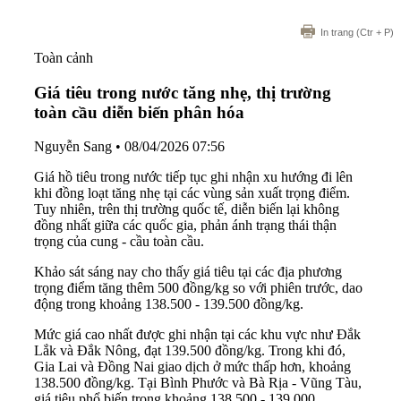
In trang
(Ctr + P)
Toàn cảnh
Giá tiêu trong nước tăng nhẹ, thị trường
toàn cầu diễn biến phân hóa
Nguyễn Sang
•
08/04/2026 07:56
Giá hồ tiêu trong nước tiếp tục ghi nhận xu hướng đi lên
khi đồng loạt tăng nhẹ tại các vùng sản xuất trọng điểm.
Tuy nhiên, trên thị trường quốc tế, diễn biến lại không
đồng nhất giữa các quốc gia, phản ánh trạng thái thận
trọng của cung - cầu toàn cầu.
Khảo sát sáng nay cho thấy giá tiêu tại các địa phương
trọng điểm tăng thêm 500 đồng/kg so với phiên trước, dao
động trong khoảng 138.500 - 139.500 đồng/kg.
Mức giá cao nhất được ghi nhận tại các khu vực như Đắk
Lắk và Đắk Nông, đạt 139.500 đồng/kg. Trong khi đó,
Gia Lai và Đồng Nai giao dịch ở mức thấp hơn, khoảng
138.500 đồng/kg. Tại Bình Phước và Bà Rịa - Vũng Tàu,
giá tiêu phổ biến trong khoảng 138.500 - 139.000