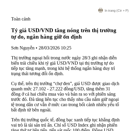
In trang
(Ctr + P)
Toàn cảnh
Tỷ giá USD/VND tăng nóng trên thị trường
tự do, ngân hàng giữ ổn định
Sơn Nguyễn
•
28/03/2026 10:25
Thị trường ngoại hối trong nước ngày 28/3 ghi nhận diễn
biến trái chiều khi tỷ giá USD/VND tại thị trường tự do
tiếp tục tăng mạnh, trong khi hệ thống ngân hàng duy trì
trạng thái tương đối ổn định.
Cụ thể, trên thị trường “chợ đen”, giá USD được giao dịch
quanh mức 27.102 - 27.222 đồng/USD, tăng thêm 31
đồng ở cả hai chiều mua vào và bán ra so với phiên sáng
trước đó. Đà tăng liên tục cho thấy nhu cầu nắm giữ ngoại
tệ trong dân cư vẫn ở mức cao trong bối cảnh nhiều yếu tố
bất định từ bên ngoài.
Trên thị trường quốc tế, đồng bạc xanh tiếp tục khẳng định
vai trò là tài sản trú ẩn. Chỉ số USD Index ghi nhận phiên
tăng thứ tư liên tiếp, tiến sát mốc 100 điểm. Đồng USD