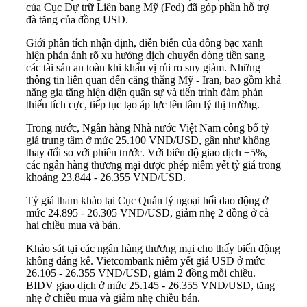
của Cục Dự trữ Liên bang Mỹ (Fed) đã góp phần hỗ trợ
đà tăng của đồng USD.
Giới phân tích nhận định, diễn biến của đồng bạc xanh
hiện phản ánh rõ xu hướng dịch chuyển dòng tiền sang
các tài sản an toàn khi khẩu vị rủi ro suy giảm. Những
thông tin liên quan đến căng thẳng Mỹ - Iran, bao gồm khả
năng gia tăng hiện diện quân sự và tiến trình đàm phán
thiếu tích cực, tiếp tục tạo áp lực lên tâm lý thị trường.
Trong nước, Ngân hàng Nhà nước Việt Nam công bố tỷ
giá trung tâm ở mức 25.100 VND/USD, gần như không
thay đổi so với phiên trước. Với biên độ giao dịch ±5%,
các ngân hàng thương mại được phép niêm yết tỷ giá trong
khoảng 23.844 - 26.355 VND/USD.
Tỷ giá tham khảo tại Cục Quản lý ngoại hối dao động ở
mức 24.895 - 26.305 VND/USD, giảm nhẹ 2 đồng ở cả
hai chiều mua và bán.
Khảo sát tại các ngân hàng thương mại cho thấy biến động
không đáng kể. Vietcombank niêm yết giá USD ở mức
26.105 - 26.355 VND/USD, giảm 2 đồng mỗi chiều.
BIDV giao dịch ở mức 25.145 - 26.355 VND/USD, tăng
nhẹ ở chiều mua và giảm nhẹ chiều bán.