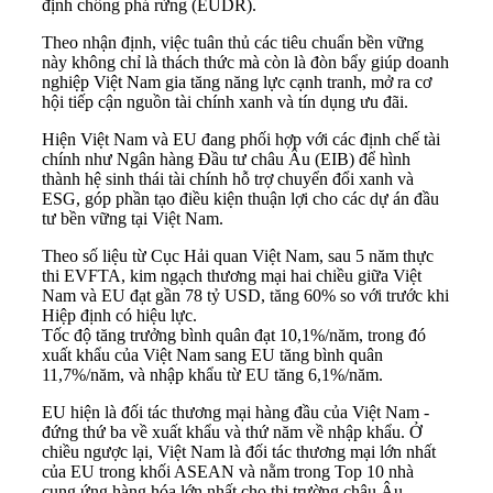
định chống phá rừng (EUDR).
Theo nhận định, việc tuân thủ các tiêu chuẩn bền vững
này không chỉ là thách thức mà còn là đòn bẩy giúp doanh
nghiệp Việt Nam gia tăng năng lực cạnh tranh, mở ra cơ
hội tiếp cận nguồn tài chính xanh và tín dụng ưu đãi.
Hiện Việt Nam và EU đang phối hợp với các định chế tài
chính như Ngân hàng Đầu tư châu Âu (EIB) để hình
thành hệ sinh thái tài chính hỗ trợ chuyển đổi xanh và
ESG, góp phần tạo điều kiện thuận lợi cho các dự án đầu
tư bền vững tại Việt Nam.
Theo số liệu từ Cục Hải quan Việt Nam, sau 5 năm thực
thi EVFTA, kim ngạch thương mại hai chiều giữa Việt
Nam và EU đạt gần 78 tỷ USD, tăng 60% so với trước khi
Hiệp định có hiệu lực.
Tốc độ tăng trưởng bình quân đạt 10,1%/năm, trong đó
xuất khẩu của Việt Nam sang EU tăng bình quân
11,7%/năm, và nhập khẩu từ EU tăng 6,1%/năm.
EU hiện là đối tác thương mại hàng đầu của Việt Nam -
đứng thứ ba về xuất khẩu và thứ năm về nhập khẩu. Ở
chiều ngược lại, Việt Nam là đối tác thương mại lớn nhất
của EU trong khối ASEAN và nằm trong Top 10 nhà
cung ứng hàng hóa lớn nhất cho thị trường châu Âu