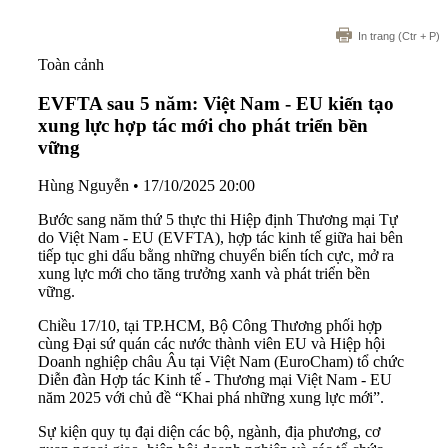
In trang
(Ctr + P)
Toàn cảnh
EVFTA sau 5 năm: Việt Nam - EU kiến tạo
xung lực hợp tác mới cho phát triển bền
vững
Hùng Nguyễn
•
17/10/2025 20:00
Bước sang năm thứ 5 thực thi Hiệp định Thương mại Tự
do Việt Nam - EU (EVFTA), hợp tác kinh tế giữa hai bên
tiếp tục ghi dấu bằng những chuyển biến tích cực, mở ra
xung lực mới cho tăng trưởng xanh và phát triển bền
vững.
Chiều 17/10, tại TP.HCM, Bộ Công Thương phối hợp
cùng Đại sứ quán các nước thành viên EU và Hiệp hội
Doanh nghiệp châu Âu tại Việt Nam (EuroCham) tổ chức
Diễn đàn Hợp tác Kinh tế - Thương mại Việt Nam - EU
năm 2025 với chủ đề “Khai phá những xung lực mới”.
Sự kiện quy tụ đại diện các bộ, ngành, địa phương, cơ