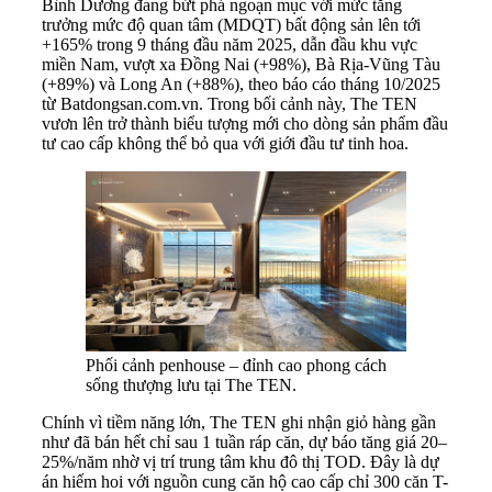
Bình Dương đang bứt phá ngoạn mục với mức tăng
trưởng mức độ quan tâm (MDQT) bất động sản lên tới
+165% trong 9 tháng đầu năm 2025, dẫn đầu khu vực
miền Nam, vượt xa Đồng Nai (+98%), Bà Rịa-Vũng Tàu
(+89%) và Long An (+88%), theo báo cáo tháng 10/2025
từ Batdongsan.com.vn. Trong bối cảnh này, The TEN
vươn lên trở thành biểu tượng mới cho dòng sản phẩm đầu
tư cao cấp không thể bỏ qua với giới đầu tư tinh hoa.
Phối cảnh penhouse – đỉnh cao phong cách
sống thượng lưu tại The TEN.
Chính vì tiềm năng lớn, The TEN ghi nhận giỏ hàng gần
như đã bán hết chỉ sau 1 tuần ráp căn, dự báo tăng giá 20–
25%/năm nhờ vị trí trung tâm khu đô thị TOD. Đây là dự
án hiếm hoi với nguồn cung căn hộ cao cấp chỉ 300 căn T-