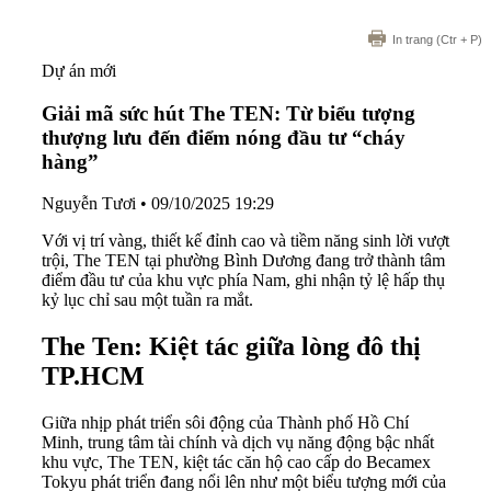
In trang
(Ctr + P)
Dự án mới
Giải mã sức hút The TEN: Từ biểu tượng
thượng lưu đến điểm nóng đầu tư “cháy
hàng”
Nguyễn Tươi
•
09/10/2025 19:29
Với vị trí vàng, thiết kế đỉnh cao và tiềm năng sinh lời vượt
trội, The TEN tại phường Bình Dương đang trở thành tâm
điểm đầu tư của khu vực phía Nam, ghi nhận tỷ lệ hấp thụ
kỷ lục chỉ sau một tuần ra mắt.
The Ten:
Kiệt tác giữa lòng đô thị
TP.HCM
Giữa nhịp phát triển sôi động của Thành phố Hồ Chí
Minh, trung tâm tài chính và dịch vụ năng động bậc nhất
khu vực, The TEN, kiệt tác căn hộ cao cấp do Becamex
Tokyu phát triển đang nổi lên như một biểu tượng mới của