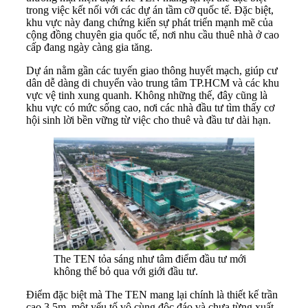
trong việc kết nối với các dự án tầm cỡ quốc tế. Đặc biệt,
khu vực này đang chứng kiến sự phát triển mạnh mẽ của
cộng đồng chuyên gia quốc tế, nơi nhu cầu thuê nhà ở cao
cấp đang ngày càng gia tăng.
Dự án nằm gần các tuyến giao thông huyết mạch, giúp cư
dân dễ dàng di chuyển vào trung tâm TP.HCM và các khu
vực vệ tinh xung quanh. Không những thế, đây cũng là
khu vực có mức sống cao, nơi các nhà đầu tư tìm thấy cơ
hội sinh lời bền vững từ việc cho thuê và đầu tư dài hạn.
The TEN tỏa sáng như tâm điểm đầu tư mới
không thể bỏ qua với giới đầu tư.
Điểm đặc biệt mà The TEN mang lại chính là thiết kế trần
cao 3,5m, một yếu tố vô cùng độc đáo và chưa từng xuất