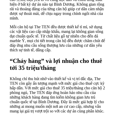
hiện ở bất kỳ dự án nào tại Bình Dương. Không gian rộng
rãi và thoáng đãng của từng căn hộ giúp cư dân cảm nhận
được sự thoải mái, dễ chịu ngay trong chính ngôi nhà của
mình.
Mỗi căn hộ tại The TEN đều được thiết kế tỉ mỉ, sử dụng
các vật liệu cao cấp nhập khẩu, mang lại không gian sống
đạt chuẩn quốc tế. Từ chất liệu gỗ tự nhiên cho đến đá
marble Ý, mọi chi tiết trong căn hộ đều được chăm chút để
đáp ứng nhu cầu sống thượng lưu của những cư dân yêu
thích sự tinh tế, đẳng cấp.
“Cháy hàng” và
lợi nhuận
c
ho thuê
tới
35 triệu/tháng
Không chỉ thu hút nhờ vào thiết kế và vị trí đắc địa, The
TEN còn gây ấn tượng mạnh với mức giá cho thuê cực kỳ
hấp dẫn. Với mức giá cho thuê 35 triệu/tháng cho căn hộ 2
phòng ngủ, The TEN đáp ứng hoàn hảo nhu cầu của
những khách hàng đang tìm kiếm không gian lưu trú
chuẩn quốc tế tại Bình Dương. Đây là mức giá hợp lý cho
những ai mong muốn một nơi an cư cao cấp, nhưng vẫn
mang lại giá trị vượt trội so với các dự án cùng phân khúc.