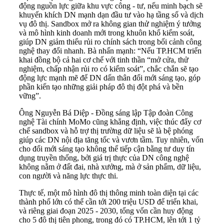
động nguồn lực giữa khu vực công - tư, nếu minh bạch sẽ
khuyến khích DN mạnh dạn đầu tư vào hạ tầng số và dịch
vụ đô thị. Sandbox mở ra không gian thử nghiệm ý tưởng
và mô hình kinh doanh mới trong khuôn khổ kiểm soát,
giúp DN giảm thiểu rủi ro chính sách trong bối cảnh công
nghệ thay đổi nhanh. Bà nhấn mạnh: “Nếu TP.HCM triển
khai đồng bộ cả hai cơ chế với tinh thần “mở cửa, thử
nghiệm, chấp nhận rủi ro có kiểm soát”, chắc chắn sẽ tạo
động lực mạnh mẽ để DN dấn thân đổi mới sáng tạo, góp
phần kiến tạo những giải pháp đô thị đột phá và bền
vững”.
Ông Nguyễn Bá Diệp - Đồng sáng lập Tập đoàn Công
nghệ Tài chính MoMo cũng khẳng định, việc thúc đẩy cơ
chế sandbox và hỗ trợ thị trường dữ liệu sẽ là bệ phóng
giúp các DN nội địa tăng tốc và vươn tầm. Tuy nhiên, vốn
cho đổi mới sáng tạo không thể tiếp cận bằng tư duy tín
dụng truyền thống, bởi giá trị thực của DN công nghệ
không nằm ở đất đai, nhà xưởng, mà ở sản phẩm, dữ liệu,
con người và năng lực thực thi.
Thực tế, một mô hình đô thị thông minh toàn diện tại các
thành phố lớn có thể cần tới 200 triệu USD để triển khai,
và riêng giai đoạn 2025 - 2030, tổng vốn cần huy động
cho 5 đô thị tiên phong, trong đó có TP.HCM, lên tới 1 tỷ