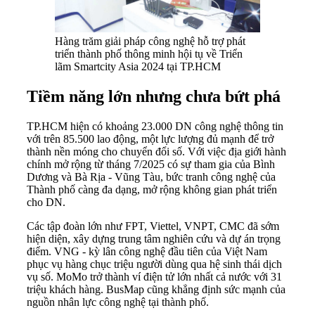
Hàng trăm giải pháp công nghệ hỗ trợ phát
triển thành phố thông minh hội tụ về Triển
lãm Smartcity Asia 2024 tại TP.HCM
Tiềm năng lớn nhưng chưa bứt phá
TP.HCM hiện có khoảng 23.000 DN công nghệ thông tin
với trên 85.500 lao động, một lực lượng đủ mạnh để trở
thành nền móng cho chuyển đổi số. Với việc địa giới hành
chính mở rộng từ tháng 7/2025 có sự tham gia của Bình
Dương và Bà Rịa - Vũng Tàu, bức tranh công nghệ của
Thành phố càng đa dạng, mở rộng không gian phát triển
cho DN.
Các tập đoàn lớn như FPT, Viettel, VNPT, CMC đã sớm
hiện diện, xây dựng trung tâm nghiên cứu và dự án trọng
điểm. VNG - kỳ lân công nghệ đầu tiên của Việt Nam
phục vụ hàng chục triệu người dùng qua hệ sinh thái dịch
vụ số. MoMo trở thành ví điện tử lớn nhất cả nước với 31
triệu khách hàng. BusMap cũng khẳng định sức mạnh của
nguồn nhân lực công nghệ tại thành phố.