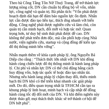
Theo bà Công Tằng Tôn Nữ Thuỳ Trang, để trở thành lực
lượng nòng cốt, DN cần chuẩn bị đồng bộ về vốn, nhân
lực, công nghệ và quản trị. Bà phân tích: “Vốn phải được
hoạch định dài hạn để đảm bảo nguồn lực ổn định. Nhân
lực cần được đào tạo liên tục, thích ứng nhanh với biến
động. Công nghệ phải được nghiên cứu và làm chủ, còn
quản trị cần minh bạch, đổi mới và hợp tác mở. Quan
trọng hơn, tư duy hệ sinh thái phải được đề cao. DN
không thể phát triển đơn độc, mà cần phối hợp cùng Nhà
nước, viện nghiên cứu, startup và cộng đồng để kiến tạo
đô thị thông minh bền vững”.
Nhấn mạnh thêm về khía cạnh pháp lý, ông Nguyễn Bá
Diệp cho rằng : “Thách thức lớn nhất với DN khi đồng
hành cùng chiến lược đô thị thông minh là hành lang pháp
lý. Chi phí và nhân lực DN có thể chủ động bằng cách
huy động vốn, hợp tác quốc tế hoặc đào tạo nhân tài.
Nhưng nếu hành lang pháp lý chậm thay đổi, thiếu minh
bạch thì DN khó có thể triển khai nhanh các giải pháp
mới. Do đó, điều quan trọng nhất là TP.HCM cần tạo ra
khung pháp lý linh hoạt, minh bạch và cập nhật để đồng
hành cùng tốc độ đổi mới của DN. Và khi điểm nghẽn này
được tháo gỡ, mọi thách thức khác sẽ trở thành cơ hội để
DN bứt phá”.