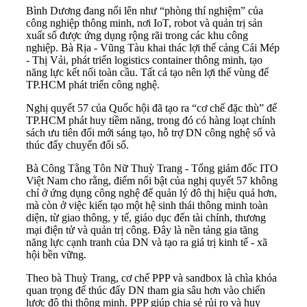
Bình Dương đang nổi lên như “phòng thí nghiệm” của
công nghiệp thông minh, nơi IoT, robot và quản trị sản
xuất số được ứng dụng rộng rãi trong các khu công
nghiệp. Bà Rịa - Vũng Tàu khai thác lợi thế cảng Cái Mép
- Thị Vải, phát triển logistics container thông minh, tạo
năng lực kết nối toàn cầu. Tất cả tạo nên lợi thế vùng để
TP.HCM phát triển công nghệ.
Nghị quyết 57 của Quốc hội đã tạo ra “cơ chế đặc thù” để
TP.HCM phát huy tiềm năng, trong đó có hàng loạt chính
sách ưu tiên đổi mới sáng tạo, hỗ trợ DN công nghệ số và
thúc đẩy chuyển đổi số.
Bà Công Tằng Tôn Nữ Thuỳ Trang - Tổng giám đốc ITO
Việt Nam cho rằng, điểm nổi bật của nghị quyết 57 không
chỉ ở ứng dụng công nghệ để quản lý đô thị hiệu quả hơn,
mà còn ở việc kiến tạo một hệ sinh thái thông minh toàn
diện, từ giao thông, y tế, giáo dục đến tài chính, thương
mại điện tử và quản trị công. Đây là nền tảng gia tăng
năng lực cạnh tranh của DN và tạo ra giá trị kinh tế - xã
hội bền vững.
Theo bà Thuỳ Trang, cơ chế PPP và sandbox là chìa khóa
quan trọng để thúc đẩy DN tham gia sâu hơn vào chiến
lược đô thị thông minh. PPP giúp chia sẻ rủi ro và huy