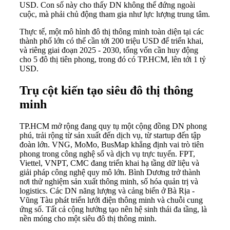
USD. Con số này cho thấy DN không thể đứng ngoài
cuộc, mà phải chủ động tham gia như lực lượng trung tâm.
Thực tế, một mô hình đô thị thông minh toàn diện tại các
thành phố lớn có thể cần tới 200 triệu USD để triển khai,
và riêng giai đoạn 2025 - 2030, tổng vốn cần huy động
cho 5 đô thị tiên phong, trong đó có TP.HCM, lên tới 1 tỷ
USD.
Trụ cột kiến tạo siêu đô thị thông
minh
TP.HCM mở rộng đang quy tụ một cộng đồng DN phong
phú, trải rộng từ sản xuất đến dịch vụ, từ startup đến tập
đoàn lớn. VNG, MoMo, BusMap khẳng định vai trò tiên
phong trong công nghệ số và dịch vụ trực tuyến. FPT,
Viettel, VNPT, CMC đang triển khai hạ tầng dữ liệu và
giải pháp công nghệ quy mô lớn. Bình Dương trở thành
nơi thử nghiệm sản xuất thông minh, số hóa quản trị và
logistics. Các DN năng lượng và cảng biển ở Bà Rịa -
Vũng Tàu phát triển lưới điện thông minh và chuỗi cung
ứng số. Tất cả cộng hưởng tạo nên hệ sinh thái đa tầng, là
nền móng cho một siêu đô thị thông minh.