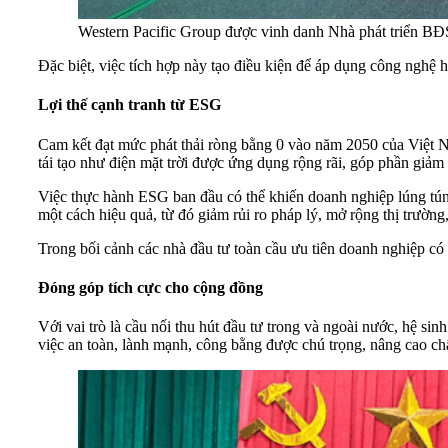
Western Pacific Group được vinh danh Nhà phát triển BĐ
Đặc biệt, việc tích hợp này tạo điều kiện để áp dụng công nghệ 
Lợi thế cạnh tranh từ ESG
Cam kết đạt mức phát thải ròng bằng 0 vào năm 2050 của Việt N
tái tạo như điện mặt trời được ứng dụng rộng rãi, góp phần giảm
Việc thực hành ESG ban đầu có thể khiến doanh nghiệp lúng túng,
một cách hiệu quả, từ đó giảm rủi ro pháp lý, mở rộng thị trường
Trong bối cảnh các nhà đầu tư toàn cầu ưu tiên doanh nghiệp có n
Đóng góp tích cực cho cộng đồng
Với vai trò là cầu nối thu hút đầu tư trong và ngoài nước, hệ si
việc an toàn, lành mạnh, công bằng được chú trọng, nâng cao ch