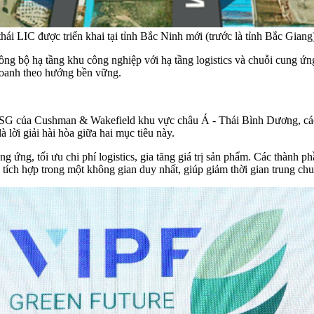
i LIC được triển khai tại tỉnh Bắc Ninh mới (trước là tỉnh Bắc Giang
 đồng bộ hạ tầng khu công nghiệp với hạ tầng logistics và chuỗi cung ứ
 doanh theo hướng bền vững.
SG của Cushman & Wakefield khu vực châu Á - Thái Bình Dương, các n
lời giải hài hòa giữa hai mục tiêu này.
ung ứng, tối ưu chi phí logistics, gia tăng giá trị sản phẩm. Các thành p
 tích hợp trong một không gian duy nhất, giúp giảm thời gian trung chu