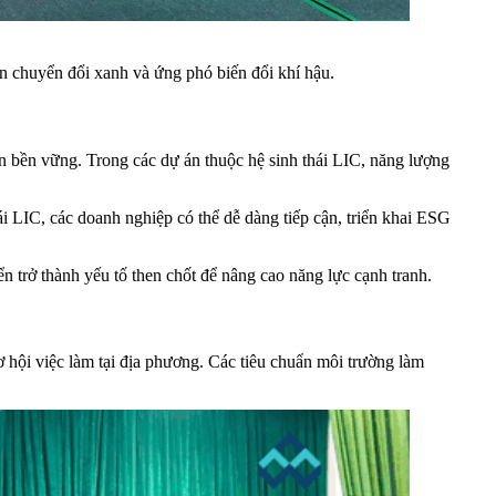
hần chuyển đổi xanh và ứng phó biến đổi khí hậu.
 bền vững. Trong các dự án thuộc hệ sinh thái LIC, năng lượng
ái LIC, các doanh nghiệp có thể dễ dàng tiếp cận, triển khai ESG
n trở thành yếu tố then chốt để nâng cao năng lực cạnh tranh.
cơ hội việc làm tại địa phương. Các tiêu chuẩn môi trường làm