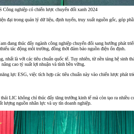
S Công nghiệp có chiến lược chuyển đổi xanh 2024
hiện đại trong quản lý dữ liệu, định tuyến, truy xuất nguồn gốc, góp p
am đang thúc đẩy ngành công nghiệp chuyển đổi sang hướng phát triển
 thiểu tác động môi trường, đồng thời đảm bảo nguồn điện ổn định.
 nhất là với các tiêu chuẩn quốc tế. Tuy nhiên, từ nền tảng hệ sinh th
, nâng cao tỷ suất lợi nhuận và tính bền vững.
ăng lực ESG, việc tích hợp các tiêu chuẩn này vào chiến lược phát triể
nh thái LIC không chỉ thúc đẩy tăng trưởng kinh tế mà còn tạo ra nhiều 
ất lượng nguồn nhân lực và uy tín doanh nghiệp.