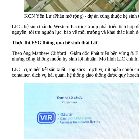
KCN Yên Lư (Phần mở rộng) - dự án cùng thuộc hệ sinh thá
LIC - hệ sinh thái do Western Pacific Group phát triển tích hợp
nguyên, tối ưu nguồn lực, bảo vệ môi trường và khai thác kinh
Thực thi ESG thông qua hệ sinh thái LIC
Theo ông Matthew Clifford - Giám đốc Phát triển bền vững & E
nhưng cũng không muốn hy sinh lợi nhuận. Mô hình LIC chính là 
LIC - cụm liên kết sản xuất - logistics - dịch vụ rút ngắn chuỗi c
container, dịch vụ hải quan, hệ thống giao thông được quy hoạch