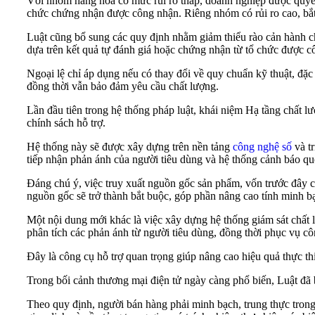
Với nhóm hàng hóa có mức rủi ro thấp, doanh nghiệp được quyền 
chức chứng nhận được công nhận. Riêng nhóm có rủi ro cao, bắt
Luật cũng bổ sung các quy định nhằm giảm thiểu rào cản hành c
dựa trên kết quả tự đánh giá hoặc chứng nhận từ tổ chức được c
Ngoại lệ chỉ áp dụng nếu có thay đổi về quy chuẩn kỹ thuật, đặc
đồng thời vẫn bảo đảm yêu cầu chất lượng.
Lần đầu tiên trong hệ thống pháp luật, khái niệm Hạ tầng chất l
chính sách hỗ trợ.
Hệ thống này sẽ được xây dựng trên nền tảng
công nghệ số
và tr
tiếp nhận phản ánh của người tiêu dùng và hệ thống cảnh báo qu
Đáng chú ý, việc truy xuất nguồn gốc sản phẩm, vốn trước đây ch
nguồn gốc sẽ trở thành bắt buộc, góp phần nâng cao tính minh bạ
Một nội dung mới khác là việc xây dựng hệ thống giám sát chất 
phân tích các phản ánh từ người tiêu dùng, đồng thời phục vụ côn
Đây là công cụ hỗ trợ quan trọng giúp nâng cao hiệu quả thực thi
Trong bối cảnh thương mại điện tử ngày càng phổ biến, Luật đã b
Theo quy định, người bán hàng phải minh bạch, trung thực trong