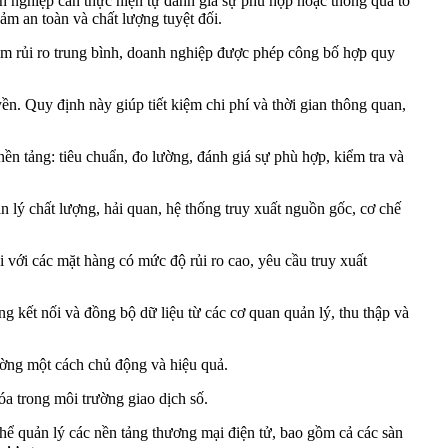
h nghiệp cần thực hiện tự đánh giá sự phù hợp hoặc thông qua tổ
m an toàn và chất lượng tuyệt đối.
óm rủi ro trung bình, doanh nghiệp được phép công bố hợp quy
n. Quy định này giúp tiết kiệm chi phí và thời gian thông quan,
ền tảng: tiêu chuẩn, đo lường, đánh giá sự phù hợp, kiểm tra và
ản lý chất lượng, hải quan, hệ thống truy xuất nguồn gốc, cơ chế
 với các mặt hàng có mức độ rủi ro cao, yêu cầu truy xuất
 kết nối và đồng bộ dữ liệu từ các cơ quan quản lý, thu thập và
rường một cách chủ động và hiệu quả.
a trong môi trường giao dịch số.
hể quản lý các nền tảng thương mại điện tử, bao gồm cả các sàn