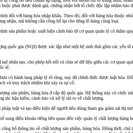
tự công bố tiêu chuẩn áp dụng. Đối với nhóm rủi ro trung bình, doan
 buộc phải được đánh giá, chứng nhận bởi tổ chức độc lập nhằm bảo đả
hính đối với hàng hóa nhập khẩu. Theo đó, đối với hàng hóa thuộc nh
ông nhận, mà không cần công bố lại cho từng lô hàng cùng loại.
 tính sản phẩm hoặc xuất hiện cảnh báo từ cơ quan quản lý có thẩm quyề
ượng quốc gia (NQI) được xác lập như một hệ sinh thái gồm các yếu tố n
í tuệ nhân tạo, cho phép kết nối và chia sẻ dữ liệu giữa các cơ quan qu
ốc tế.
ưa có hành lang pháp lý rõ ràng, nay đã chính thức được luật hóa. Đối
ch và truy trách nhiệm khi xảy ra sự cố.
lượng sản phẩm, hàng hóa ở cấp độ quốc gia. Hệ thống này có chức năng
g tác hậu kiểm, cảnh báo và xử lý rủi ro về chất lượng.
 pháp luật và tạo điều kiện để người tiêu dùng tham gia giám sát thị t
ổ sung điều khoản riêng liên quan đến việc quản lý chất lượng hàng hó
 công bố thông tin về chất lượng sản phẩm, hàng hóa. Đồng thời, chủ t