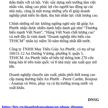
thân thiện với xã hội. Việc xây dựng môi trường làm việc
nhân văn, nâng cao phúc lợi cho người lao động tại các
nhà máy, cũng là một trong những yếu tố giúp doanh
nghiệp phát triển ổn định, thu hút nhân lực chất lượng cao.
Chính những nỗ lực không ngừng nghỉ này đã giúp An
Phước nhận được nhiều danh hiệu danh giá như “Thương
hiệu mạnh Việt Nam”, “Hàng Việt Nam chất lượng cao"
và mới đây là vinh danh “Doanh nghiệp tiêu biểu của
TP.HCM” nhân kỷ niệm 50 năm thống nhất đất nước.
Công ty TNHH May Thêu Giày An Phước, có trụ sở tại
100/11-12 An Dương Vương, phường 9, quận 5,
TP.HCM. An Phước hiện sở hữu hệ thống hơn 270 cửa
hàng bán lẻ trên toàn quốc và 8 nhà máy sản xuất quy mô
lớn.
Doanh nghiệp chuyên sản xuất, phân phối thời trang cao
cấp mang thương hiệu An Phước - Pierre Cardin, Bonjour
- Anamai và Weis, phục vụ cả thị trường trong nước và
xuất khẩu.
DNSG
https://htv.vn/doanhnhansaigon/an-phuoc-thuong-