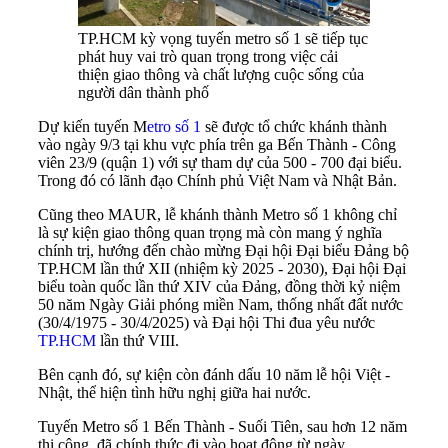
TP.HCM kỳ vọng tuyến metro số 1 sẽ tiếp tục
phát huy vai trò quan trọng trong việc cải
thiện giao thông và chất lượng cuộc sống của
người dân thành phố
Dự kiến tuyến M
etro số 1
sẽ được tổ chức khánh thành
vào ngày 9/3 tại khu vực phía trên ga Bến Thành - Công
viên 23/9 (quận 1) với sự tham dự của 500 - 700 đại biểu.
Trong đó có lãnh đạo Chính phủ Việt Nam và Nhật Bản.
Cũng theo MAUR, lễ khánh thành Metro số 1 không chỉ
là sự kiện giao thông quan trọng mà còn mang ý nghĩa
chính trị, hướng đến chào mừng Đại hội Đại biểu Đảng bộ
TP.HCM lần thứ XII (nhiệm kỳ 2025 - 2030), Đại hội Đại
biểu toàn quốc lần thứ XIV của Đảng, đồng thời kỷ niệm
50 năm Ngày Giải phóng miền Nam, thống nhất đất nước
(30/4/1975 - 30/4/2025) và Đại hội Thi đua yêu nước
TP.HCM
lần thứ VIII.
Bên cạnh đó, sự kiện còn đánh dấu 10 năm lễ hội Việt -
Nhật, thể hiện tình hữu nghị giữa hai nước.
Tuyến Metro số 1 Bến Thành - Suối Tiên, sau hơn 12 năm
thi công, đã chính thức đi vào hoạt động từ ngày