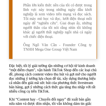
Phần lớn kiến thức nền của tôi có được trong
lĩnh vực này trong những ngày đầu khởi
nghiệp là xem video trên mạng và đọc sách.
Tôi mày mò học và đọc, lướt điện thoại mỗi
ngày để “nghiên cứu”. Giai đoạn ấy, những
người thân của tôi nói rằng nhìn tôi không
khác gì người thất nghiệp ngồi nhà cả ngày
với chiếc điện thoại.
Ông Ngô Văn Cần - Founder Công ty
TNHH Mega One Group Việt Nam
Đặc biệt, tôi lý giải tường tận những cơ hội từ kinh doanh
“một điểm chạm”, vận hành TikTok Shop đến các loại chủ
đề, phong cách content video thu hút và gợi mở cho người
đọc những ý tưởng lựa chọn đề tài, xây dựng thương hiệu
cá nhân đến giải mã sức hút của phương thức livestream
bán hàng, gợi ý những cách thức gia tăng thu nhập với rất
nhiều công cụ trên TikTok.
Khi “Content hay - Chuyển đổi ngay” đã xuất bản gần
nửa năm và được đón nhận, tôi vẫn không dám tin giấc