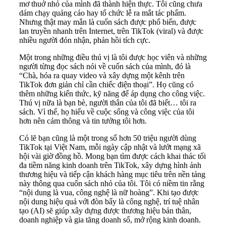
mơ thuở nhỏ của mình đã thành hiện thực. Tôi cũng chưa
dám chạy quảng cáo hay tổ chức lễ ra mắt tác phẩm.
Nhưng thật may mắn là cuốn sách được phổ biến, được
lan truyền nhanh trên Internet, trên TikTok (viral) và được
nhiều người đón nhận, phản hồi tích cực.
Một trong những điều thú vị là tôi được học viên và những
người từng đọc sách nói về cuốn sách của mình, đó là
“Chà, hóa ra quay video và xây dựng một kênh trên
TikTok đơn giản chỉ cần chiếc điện thoại”. Họ cũng có
thêm những kiến thức, kỹ năng để áp dụng cho công việc.
Thú vị nữa là bạn bè, người thân của tôi đã biết… tôi ra
sách. Vì thế, họ hiểu về cuộc sống và công việc của tôi
hơn nên cảm thông và tin tưởng tôi hơn.
Có lẽ bạn cũng là một trong số hơn 50 triệu người dùng
TikTok tại Việt Nam, mỗi ngày cập nhật và lướt mạng xã
hội vài giờ đồng hồ. Mong bạn tìm được cách khai thác tối
đa tiềm năng kinh doanh trên TikTok, xây dựng hình ảnh
thương hiệu và tiếp cận khách hàng mục tiêu trên nền tảng
này thông qua cuốn sách nhỏ của tôi. Tôi có niềm tin rằng
“nội dung là vua, công nghệ là nữ hoàng”. Khi tạo được
nội dung hiệu quả với đòn bẩy là công nghệ, trí tuệ nhân
tạo (AI) sẽ giúp xây dựng được thương hiệu bản thân,
doanh nghiệp và gia tăng doanh số, mở rộng kinh doanh.