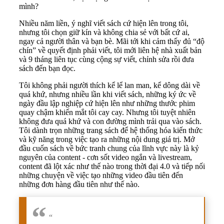
mình?
Nhiều năm liền, ý nghĩ viết sách cứ hiện lên trong tôi,
nhưng tôi chọn giữ kín và không chia sẻ với bất cứ ai,
ngay cả người thân và bạn bè. Mãi tới khi cảm thấy đủ “độ
chín” về quyết định phải viết, tôi mới liên hệ nhà xuất bản
và 9 tháng liên tục cùng cộng sự viết, chỉnh sửa rồi đưa
sách đến bạn đọc.
Tôi không phải người thích kể lể lan man, kể dông dài về
quá khứ, nhưng nhiều lần khi viết sách, những ký ức về
ngày đầu lập nghiệp cứ hiện lên như những thước phim
quay chậm khiến mắt tôi cay cay. Nhưng tôi tuyệt nhiên
không đưa quá khứ và con đường mình trải qua vào sách.
Tôi dành trọn những trang sách để hệ thống hóa kiến thức
và kỹ năng trong việc tạo ra những nội dung giá trị. Mở
đầu cuốn sách về bức tranh chung của lĩnh vực này là kỷ
nguyên của content - cơn sốt video ngắn và livestream,
content đã lột xác như thế nào trong thời đại 4.0 và tiếp nối
những chuyện về việc tạo những video đầu tiên đến
những đơn hàng đầu tiên như thế nào.
“