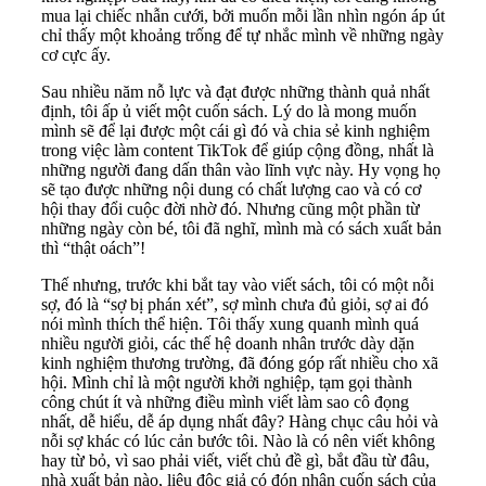
mua lại chiếc nhẫn cưới, bởi muốn mỗi lần nhìn ngón áp út
chỉ thấy một khoảng trống để tự nhắc mình về những ngày
cơ cực ấy.
Sau nhiều năm nỗ lực và đạt được những thành quả nhất
định, tôi ấp ủ viết một cuốn sách. Lý do là mong muốn
mình sẽ để lại được một cái gì đó và chia sẻ kinh nghiệm
trong việc làm content TikTok để giúp cộng đồng, nhất là
những người đang dấn thân vào lĩnh vực này. Hy vọng họ
sẽ tạo được những nội dung có chất lượng cao và có cơ
hội thay đổi cuộc đời nhờ đó. Nhưng cũng một phần từ
những ngày còn bé, tôi đã nghĩ, mình mà có sách xuất bản
thì “thật oách”!
Thế nhưng, trước khi bắt tay vào viết sách, tôi có một nỗi
sợ, đó là “sợ bị phán xét”, sợ mình chưa đủ giỏi, sợ ai đó
nói mình thích thể hiện. Tôi thấy xung quanh mình quá
nhiều người giỏi, các thế hệ doanh nhân trước dày dặn
kinh nghiệm thương trường, đã đóng góp rất nhiều cho xã
hội. Mình chỉ là một người khởi nghiệp, tạm gọi thành
công chút ít và những điều mình viết làm sao cô đọng
nhất, dễ hiểu, dễ áp dụng nhất đây? Hàng chục câu hỏi và
nỗi sợ khác có lúc cản bước tôi. Nào là có nên viết không
hay từ bỏ, vì sao phải viết, viết chủ đề gì, bắt đầu từ đâu,
nhà xuất bản nào, liệu độc giả có đón nhận cuốn sách của