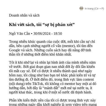
In trang
(Ctr + P)
Doanh nhân và sách
Khi viết sách, tôi “sợ bị phán xét”
Ngô Văn Cần
•
30/06/2024 - 18:50
Trong nhiều khúc quanh của cuộc đời, mỗi khi cần sự chỉ
dẫn, bên cạnh những người cố vấn (mentor), tôi tìm đến
Google và sách. Những cuốn sách hay đã nâng đỡ tinh
thần tôi ở những thời điểm khó khăn nhất.
Tôi ít khi nhớ lại và nhìn lại hình ảnh của mình nhiều năm
về trước. Bởi giai đoạn gian nan nhất đời ấy đôi lần khiến
tôi mắt cay xè. Để có được ít nhiều thành quả như ngày
hôm nay, tôi cũng như bao bạn trẻ khác phải kiên trì và tự
tìm đường đi. Ở thời điểm đó, trong lĩnh vực làm content
(nội dung) trên TikTok, tôi không có mentor hay một ai đó
hướng dẫn, bởi đây là “mảnh đất” mới mẻ tại nước ta, ít
người khai thác, trong khi ở một số nước đã thịnh hành.
Phần lớn kiến thức nền của tôi có được trong lĩnh vực này
trong những ngày đầu khởi nghiệp là xem video trên mạng