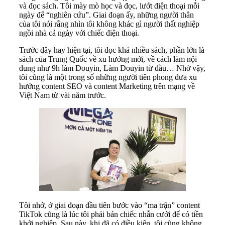
và đọc sách. Tôi mày mò học và đọc, lướt điện thoại mỗi
ngày để “nghiên cứu”. Giai đoạn ấy, những người thân
của tôi nói rằng nhìn tôi không khác gì người thất nghiệp
ngồi nhà cả ngày với chiếc điện thoại.
Trước đây hay hiện tại, tôi đọc khá nhiều sách, phần lớn là
sách của Trung Quốc về xu hướng mới, về cách làm nội
dung như 9h làm Douyin, Làm Douyin từ đầu… Nhờ vậy,
tôi cũng là một trong số những người tiên phong đưa xu
hướng content SEO và content Marketing trên mạng về
Việt Nam từ vài năm trước.
Tôi nhớ, ở giai đoạn đầu tiên bước vào “ma trận” content
TikTok cũng là lúc tôi phải bán chiếc nhẫn cưới để có tiền
khởi nghiệp. Sau này, khi đã có điều kiện, tôi cũng không