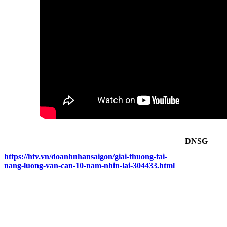
DNSG
https://htv.vn/doanhnhansaigon/giai-thuong-tai-
nang-luong-van-can-10-nam-nhin-lai-304433.html