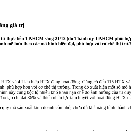
ng giá trị
i từ thực tiễn TP.HCM sáng 21/12 (do Thành ủy TP.HCM phối hợp 
 mẽ hơn theo các mô hình hiện đại, phù hợp với cơ chế thị trường
 HTX và 4 Liên hiệp HTX đang hoạt động. Cũng có đến 115 HTX và 4 
, phù hợp hơn với cơ chế thị trường. Trong đó xuất hiện một số mô hìn
 hình này cũng bộc lộ nhiều khó khăn hạn chế do ảnh hưởng của tư duy
a đào tạo chỉ đạt 36% và thiếu nhân lực tâm huyết với hoạt động HTX n
o quy mô sản xuất kinh doanh còn nhỏ, chưa đủ khả năng hình thành ch