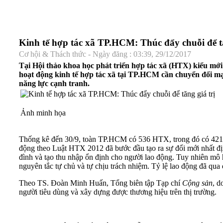
Kinh tế hợp tác xã TP.HCM: Thúc đẩy chuỗi để tă
Cơ hội & Thách thức - Ngày đăng : 03:39, 29/12/2017
Tại Hội thảo khoa học phát triển hợp tác xã (HTX) kiểu mớ
hoạt động kinh tế hợp tác xã tại TP.HCM cần chuyển đổi mạnh
năng lực cạnh tranh.
Ảnh minh họa
Thống kê đến 30/9, toàn TP.HCM có 536 HTX, trong đó có 421
động theo Luật HTX 2012 đã bước đầu tạo ra sự đổi mới nhất định
đình và tạo thu nhập ổn định cho người lao động. Tuy nhiên mô
nguyên tắc tự chủ và tự chịu trách nhiệm. Tỷ lệ lao động đã qu
Theo TS. Đoàn Minh Huấn, Tổng biên tập Tạp chí
Cộng sản
, d
người tiêu dùng và xây dựng được thương hiệu trên thị trường.
Link bài viết