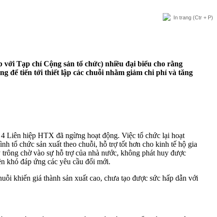
In trang
(Ctr + P)
với Tạp chí Cộng sản tổ chức) nhiều đại biểu cho rằng
 để tiến tới thiết lập các chuỗi nhằm giảm chi phí và tăng
Liên hiệp HTX đã ngừng hoạt động. Việc tổ chức lại hoạt
h tổ chức sản xuất theo chuỗi, hỗ trợ tốt hơn cho kinh tế hộ gia
 trông chờ vào sự hỗ trợ của nhà nước, không phát huy được
ên khó đáp ứng các yêu cầu đổi mới.
uỗi khiến giá thành sản xuất cao, chưa tạo được sức hấp dẫn với