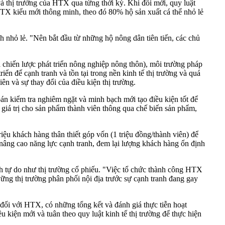
à thị trường của HTX qua từng thời kỳ. Khi đổi mới, quy luật
 HTX kiểu mới thông minh, theo đó 80% hộ sản xuất cá thể nhỏ lẻ
nh nhỏ lẻ. "Nên bắt đầu từ những hộ nông dân tiên tiến, các chủ
hiến lược phát triển nông nghiệp nông thôn), môi trường pháp
n để cạnh tranh và tồn tại trong nền kinh tế thị trường và quá
ên và sự thay đổi của điều kiện thị trường.
oán kiểm tra nghiêm ngặt và minh bạch mới tạo điều kiện tốt để
giá trị cho sản phẩm thành viên thông qua chế biến sản phẩm,
khách hàng thân thiết góp vốn (1 triệu đồng/thành viên) để
âng cao năng lực cạnh tranh, đem lại lượng khách hàng ổn định
h tự do như thị trường cổ phiếu. "Việc tổ chức thành công HTX
ững thị trường phân phối nội địa trước sự cạnh tranh đang gay
đối với HTX, có những tổng kết và đánh giá thực tiễn hoạt
 kiện mới và tuân theo quy luật kinh tế thị trường để thực hiện