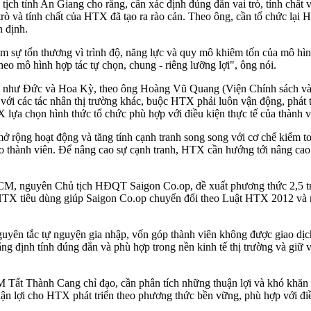
h tỉnh An Giang cho rằng, cần xác định đúng đắn vai trò, tính chất v
trò và tính chất của HTX đã tạo ra rào cản. Theo ông, cần tổ chức lại
n định.
giảm sự tổn thương vì trình độ, năng lực và quy mô khiêm tốn của mô hì
theo mô hình hợp tác tự chọn, chung - riêng lưỡng lợi", ông nói.
ến như Đức và Hoa Kỳ, theo ông Hoàng Vũ Quang (Viện Chính sách và c
i các tác nhân thị trường khác, buộc HTX phải luôn vận động, phát triể
 lựa chọn hình thức tổ chức phù hợp với điều kiện thực tế của thành vi
 mở rộng hoạt động và tăng tính cạnh tranh song song với cơ chế kiểm t
ho thành viên. Để nâng cao sự cạnh tranh, HTX cần hướng tới nâng cao 
guyên Chủ tịch HĐQT Saigon Co.op, đề xuất phương thức 2,5 triệu 
 HTX tiêu dùng giúp Saigon Co.op chuyển đổi theo Luật HTX 2012 và n
guyên tắc tự nguyện gia nhập, vốn góp thành viên không được giao dịc
g định tính đúng đắn và phù hợp trong nền kinh tế thị trường và giữ v
 Tất Thành Cang chỉ đạo, cần phân tích những thuận lợi và khó khăn 
uận lợi cho HTX phát triển theo phương thức bền vững, phù hợp với điều