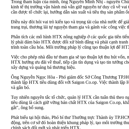
Trong tham luận của mình, ông Nguyễn Minh Nhị - nguyên Chủ tịc
kinh tế thị trường vận hành mà vẫn giữ nguyên tư duy cũ về vai 
cần được tổ chức lại, hướng dẫn sản xuất và tiêu thụ sản phẩm ổ
Điều này đòi hỏi vai trò kiến tạo và trọng tài của nhà nước để 
trang trại, thương lái tự nguyện tham gia và gánh vác công việc 
Phân tích các mô hình HTX nông nghiệp ở các quốc gia tiên ti
lý phải đảm bảo HTX được đối xử bình đẳng và phải cạnh tranh vớ
trình toàn cầu hóa. Môi trường pháp lý cũng tạo thuận lợi để HTX
Việc cho phép nhà đầu tư tham gia sẽ tạo thuận lợi thu hút vốn,
HTX hưởng ưu đãi về thuế, tiếp cận tín dụng và tạo tin tưởng c
xây dựng và quảng bá thương hiệu.
Ông Nguyễn Ngọc Hòa - Phó giám đốc Sở Công Thương TP.HCM, n
thành lập HTX tiêu dùng đối với Saigon Co.op. Việc thành lập
và gắn bó.
Tuy nhiên nguyên tắc tổ chức, quản lý HTX cần tuân thủ theo n
tiêu dùng là cách giữ vững bản chất HTX của Saigon Co.op, khẳn
gắt", ông bổ sung.
Phát biểu tại hội thảo, Phó bí thư Thường trực Thành ủy TP.HCM
động, trên cơ sở đó hoàn thiện khung pháp lý, tạo môi trường th
chính sách đổi mới và phát triển HTX.