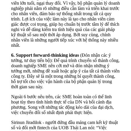
viên lớn tuổi, ngại thay đổi. Vì vậy, bộ phận quản lý doanh
nghiệp phải nắm rõ những điều cần làm và triển khai trước
cho nhân viên, đảm bảo sự thống nhất trong tất cả quy
trình. Lợi ích của việc làm này là tạo cho nhân viên cảm
giác được coi trọng, giúp họ chuẩn bị trước tâm lý để thích
nghi và dễ dàng kiểm tra tính hiệu quả của các giải pháp
kỹ thuật số sau một thời áp dụng. Bởi suy cùng, chính
nhân viên là những người tiếp xúc với hệ thống này nhiều
nhất.
6. Support forward-thinking ideas
(Đón nhận các ý
tưởng, tư duy tiến bộ): Để quá trình chuyển số thành công,
doanh nghiệp SME nên cởi mở và đón nhận những ý
tưởng mới, những đề xuất hoặc góp ý của tất cả thành viên
công ty. Đây sẽ là một trong những bí quyết thành công,
hỗ trợ tốt cho việc vận hành của bộ phận quản lý trong
thời gian sau này.
Ngoài 6 bước nêu trên, các SME hoàn toàn có thể linh
hoạt tùy theo tình hình thực tế của DN và bối cảnh địa
phương. Song với những tác động kéo dài của đại dịch,
việc chuyển đổi số nhất định phải thực hiện.
Sirinun Jiradilok - người đứng đầu mảng cam kết kỹ thuật
số và đổi mới
fintech
của UOB Thái Lan nói: “Việc