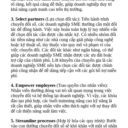
rõ ràng, kết quả càng dễ thấy, giúp doanh nghiệp duy trì
khả năng cạnh tranh cao trên thị trường.
3. Select partners
(Lựa chọn đối tác): Trên hành trình
chuyển đổi số, các doanh nghiệp SME thường cần một đối
tác để đồng hành. Việc này hoàn toàn hợp lý tuy nhiên vấn
đề chọn đối tác cần được cân nhắc kỹ. Có nhiều nhóm đối
tác tiềm năng như các nhà cung cấp giải pháp công nghệ
hoặc kỹ thuật số, tùy thuộc vào quy mô và phạm vi của
việc chuyển đổi. Các đối tác khác như ngân hàng, có thể
giúp các doanh nghiệp SME nhận được các ưu đãi hoặc
trợ cấp của chính phủ. Lời khuyên của chuyên gia là các
doanh nghiệp SME nên lựa chọn các đối tác được chính
phủ công nhận để dễ dàng tiếp cận với các gói hỗ trợ miễn
phí.
4. Empower employees
(Trao quyền cho nhân viên):
Nhân viên thường đóng vai trò rất quan trọng trong việc
chuyển đổi và hệ thống lại doanh nghiệp. Vì vậy, các khóa
đào tạo phù hợp, các buổi trainning nâng cao kỹ năng là
rất cần thiết, giúp nhân viên sớm thích nghi với sự thay đổi
để cải thiện năng suất làm việc.
5. Streamline processes
(Hợp lý hóa các quy trình): Bước
vào con đường chuyển đổi số sẽ khó khăn với một số nhân