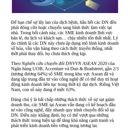
Để hạn chế sự lây lan của dịch bệnh, hầu hết các DN đều
phải đóng cửa hoặc chuyển sang hình thức làm việc tại
nhà. Trong bối cảnh này, các SME kinh doanh lĩnh vực
bán lẻ, du lịch và khách sạn… chịu nhiều tổn thất nhất. Lý
do chính là các DN này chưa áp dụng mô hình kinh doanh
số hóa, vẫn vận hàng theo cách thức truyền thống, nhất
thời phải thay đổi, họ chưa thích ứng kịp.
Theo
Nghiên cứu chuyển đổi DNVVN ASEAN 2020
của
Ngân hàng UOB, Accenture và Dun & Bradstreet, gần 2/3
(tương đương 64%) số SME trong khu vực Asean đã và
đang tập trung đầu tư vào công nghệ để có thể duy trì hoạt
động kinh doanh liên tục trong thời kỳ đại dịch. Riêng Việt
Nam, con số này đang ở mức 63%.
Đáng chú ý là bất chấp những thách thức về sự sụt giảm
doanh thu, các SME tại Asean vẫn đang có kế hoạch đầu
tư vào công nghệ, đẩy nhanh quy trình
chuyển đổi số
tại
DN. Điều này khẳng định, họ có thể vượt qua những
thách thức trong hiện tại để tăng khả năng cạnh tranh và
phát triển kinh doanh bền vững trong tương lai.