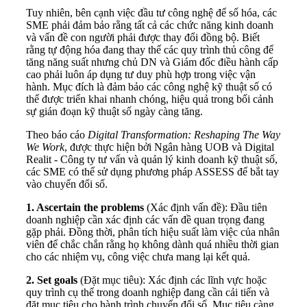
Tuy nhiên, bên cạnh việc đầu tư công nghệ để số hóa, các
SME phải đảm bảo rằng tất cả các chức năng kinh doanh
và vấn đề con người phải được thay đổi đồng bộ. Biết
rằng tự động hóa đang thay thế các quy trình thủ công để
tăng năng suất nhưng chủ DN và Giám đốc điều hành cấp
cao phải luôn áp dụng tư duy phù hợp trong việc vận
hành. Mục đích là đảm bảo các công nghệ kỹ thuật số có
thể được triển khai nhanh chóng, hiệu quả trong bối cảnh
sự gián đoạn kỹ thuật số ngày càng tăng.
Theo báo cáo
Digital Transformation: Reshaping The Way
We Work
, được thực hiện bởi Ngân hàng UOB và Digital
Realit - Công ty tư vấn và quản lý kinh doanh kỹ thuật số,
các SME có thể sử dụng phương pháp ASSESS để bắt tay
vào chuyển đổi số.
1. Ascertain the problems
(Xác định vấn đề): Đầu tiên
doanh nghiệp cần xác định các vấn đề quan trọng đang
gặp phải. Đồng thời, phân tích hiệu suất làm việc của nhân
viên để chắc chắn rằng họ không dành quá nhiều thời gian
cho các nhiệm vụ, công việc chưa mang lại kết quả.
2. Set goals
(Đặt mục tiêu): Xác định các lĩnh vực hoặc
quy trình cụ thể trong doanh nghiệp đang cần cải tiến và
đặt mục tiêu cho hành trình chuyển đổi số. Mục tiêu càng