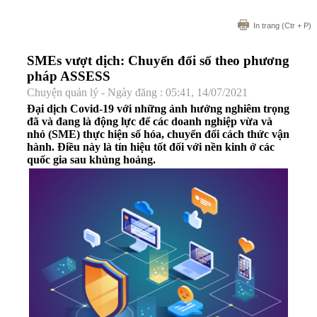
In trang
(Ctr + P)
SMEs vượt dịch: Chuyển đổi số theo phương
pháp ASSESS
Chuyện quản lý - Ngày đăng : 05:41, 14/07/2021
Đại dịch Covid-19 với những ảnh hưởng nghiêm trọng
đã và đang là động lực để các doanh nghiệp vừa và
nhỏ (SME) thực hiện số hóa, chuyển đổi cách thức vận
hành. Điều này là tín hiệu tốt đối với nền kinh ở các
quốc gia sau khủng hoảng.