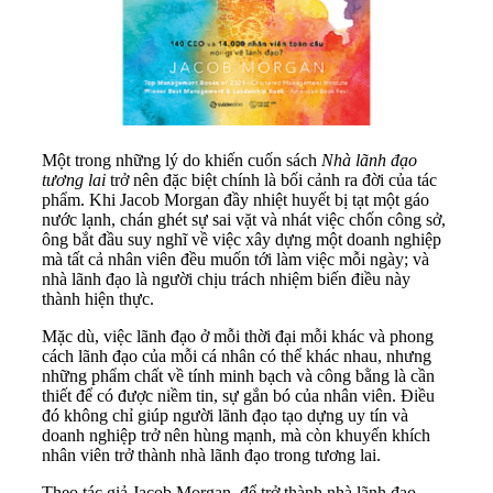
Một trong những lý do khiến cuốn sách
Nhà lãnh đạo
tương lai
trở nên đặc biệt chính là bối cảnh ra đời của tác
phẩm. Khi Jacob Morgan đầy nhiệt huyết bị tạt một gáo
nước lạnh, chán ghét sự sai vặt và nhát việc chốn công sở,
ông bắt đầu suy nghĩ về việc xây dựng một doanh nghiệp
mà tất cả nhân viên đều muốn tới làm việc mỗi ngày; và
nhà lãnh đạo là người chịu trách nhiệm biến điều này
thành hiện thực.
Mặc dù, việc lãnh đạo ở mỗi thời đại mỗi khác và phong
cách lãnh đạo của mỗi cá nhân có thể khác nhau, nhưng
những phẩm chất về tính minh bạch và công bằng là cần
thiết để có được niềm tin, sự gắn bó của nhân viên. Điều
đó không chỉ giúp người lãnh đạo tạo dựng uy tín và
doanh nghiệp trở nên hùng mạnh, mà còn khuyến khích
nhân viên trở thành nhà lãnh đạo trong tương lai.
Theo tác giả Jacob Morgan, để trở thành nhà lãnh đạo