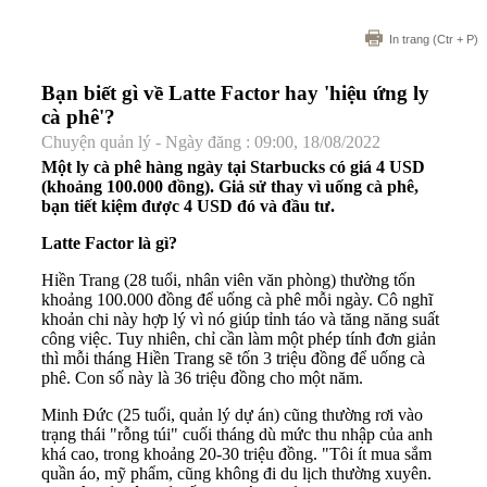
In trang
(Ctr + P)
Bạn biết gì về Latte Factor hay 'hiệu ứng ly
cà phê'?
Chuyện quản lý - Ngày đăng : 09:00, 18/08/2022
Một ly cà phê hàng ngày tại Starbucks có giá 4 USD
(khoảng 100.000 đồng). Giả sử thay vì uống cà phê,
bạn tiết kiệm được 4 USD đó và đầu tư.
Latte Factor là gì?
Hiền Trang (28 tuổi, nhân viên văn phòng) thường tốn
khoảng 100.000 đồng để uống cà phê mỗi ngày. Cô nghĩ
khoản chi này hợp lý vì nó giúp tỉnh táo và tăng năng suất
công việc. Tuy nhiên, chỉ cần làm một phép tính đơn giản
thì mỗi tháng Hiền Trang sẽ tốn 3 triệu đồng để uống cà
phê. Con số này là 36 triệu đồng cho một năm.
Minh Đức (25 tuổi, quản lý dự án) cũng thường rơi vào
trạng thái "rỗng túi" cuối tháng dù mức thu nhập của anh
khá cao, trong khoảng 20-30 triệu đồng.
"
Tôi ít mua sắm
quần áo, mỹ phẩm, cũng không đi du lịch thường xuyên.