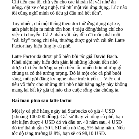
Chi tiêu của tôi chủ yếu cho các khoản lặt vặt như ăn
uống, đặt xe công nghệ, trả phí một vài ứng dụng. Lúc nào
tôi cũng nghĩ mình có tiêu gì đâu mà hết tiền".
Tuy nhiên, chỉ một tháng theo dõi thử ứng dụng đặt xe,
anh phát hiện ra mình tốn hơn 4 triệu đồng/tháng chỉ cho
việc di chuyển.
Cả 2 nhân vật này đều đã mắc phải một
"
cái bẫy" trong chi tiêu, thường được gọi với cái tên Latte
Factor hay hiệu ứng ly cà phê.
Latte Factor đã được phổ biến bởi tác giả David Bach.
Khái niệm này hiểu đơn giản là những khoản tiền nhỏ
được chi tiêu thường xuyên tiêu tốn nhiều hơn những gì
chúng ta có thể tưởng tượng.
Đó là một cốc cà phê buổi
sáng, một gói đăng ký nghe nhạc trực tuyến… Việc chi
tiêu vô thức cho những thứ nhỏ nhặt hàng ngày này không
mang lại bất kỳ giá trị nào cho cuộc sống của chúng ta.
Bài toán phía sau latte factor
Một ly cà phê hàng ngày tại Starbucks có giá 4 USD
(khoảng 100.000 đồng). Giả sử thay vì uống cà phê, bạn
tiết kiệm được 4 USD đó và đầu tư. 40 năm sau, 4 USD
đó trở thành gần 30 USD nếu nó tăng 5% hàng năm. Nếu
tốc độ tăng trưởng là 8%, bạn sẽ có 98,10 USD.