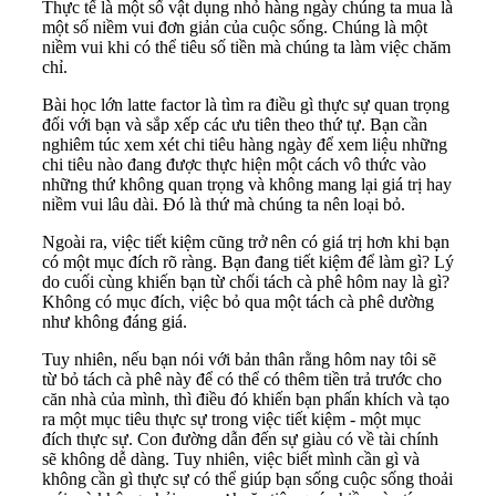
Thực tế là một số vật dụng nhỏ hàng ngày chúng ta mua là
một số niềm vui đơn giản của cuộc sống. Chúng là một
niềm vui khi có thể tiêu số tiền mà chúng ta làm việc chăm
chỉ.
Bài học lớn latte factor là tìm ra điều gì thực sự quan trọng
đối với bạn và sắp xếp các ưu tiên theo thứ tự. Bạn cần
nghiêm túc xem xét chi tiêu hàng ngày để xem liệu những
chi tiêu nào đang được thực hiện một cách vô thức vào
những thứ không quan trọng và không mang lại giá trị hay
niềm vui lâu dài. Đó là thứ mà chúng ta nên loại bỏ.
Ngoài ra, việc tiết kiệm cũng trở nên có giá trị hơn khi bạn
có một mục đích rõ ràng. Bạn đang tiết kiệm để làm gì? Lý
do cuối cùng khiến bạn từ chối tách cà phê hôm nay là gì?
Không có mục đích, việc bỏ qua một tách cà phê dường
như không đáng giá.
Tuy nhiên, nếu bạn nói với bản thân rằng hôm nay tôi sẽ
từ bỏ tách cà phê này để có thể có thêm tiền trả trước cho
căn nhà của mình, thì điều đó khiến bạn phấn khích và tạo
ra một mục tiêu thực sự trong việc tiết kiệm - một mục
đích thực sự.
Con đường dẫn đến sự giàu có về tài chính
sẽ không dễ dàng. Tuy nhiên, việc biết mình cần gì và
không cần gì thực sự có thể giúp bạn sống cuộc sống thoải