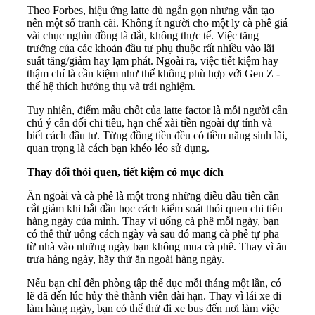
Theo Forbes, hiệu ứng latte dù ngắn gọn nhưng vẫn tạo
nên một số tranh cãi.
Không ít người cho một ly cà phê giá
vài chục nghìn đồng là đắt, không thực tế. Việc tăng
trưởng của các khoản đầu tư phụ thuộc rất nhiều vào lãi
suất tăng/giảm hay lạm phát. Ngoài ra, việc tiết kiệm hay
thậm chí là cần kiệm như thế không phù hợp với Gen Z -
thế hệ thích hưởng thụ và trải nghiệm.
Tuy nhiên, điểm mấu chốt của latte factor là mỗi người cần
chú ý cân đối chi tiêu, hạn chế xài tiền ngoài dự tính và
biết cách đầu tư. Từng đồng tiền đều có tiềm năng sinh lãi,
quan trọng là cách bạn khéo léo sử dụng.
Thay đổi thói quen, tiết kiệm có mục đích
Ăn ngoài và cà phê là một trong những điều đầu tiên cần
cắt giảm khi bắt đầu học cách kiểm soát thói quen chi tiêu
hàng ngày của mình. Thay vì uống cà phê mỗi ngày, bạn
có thể thử uống cách ngày và sau đó mang cà phê tự pha
từ nhà vào những ngày bạn không mua cà phê. Thay vì ăn
trưa hàng ngày, hãy thử ăn ngoài hàng ngày.
Nếu bạn chỉ đến phòng tập thể dục mỗi tháng một lần, có
lẽ đã đến lúc hủy thẻ thành viên dài hạn.
Thay vì lái xe đi
làm hàng ngày, bạn có thể thử đi xe bus đến nơi làm việc