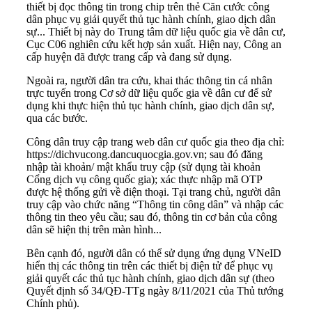
thiết bị đọc thông tin trong chip trên thẻ Căn cước công
dân phục vụ giải quyết thủ tục hành chính, giao dịch dân
sự... Thiết bị này do Trung tâm dữ liệu quốc gia về dân cư,
Cục C06 nghiên cứu kết hợp sản xuất. Hiện nay, Công an
cấp huyện đã được trang cấp và đang sử dụng.
Ngoài ra, người dân tra cứu, khai thác thông tin cá nhân
trực tuyến trong Cơ sở dữ liệu quốc gia về dân cư để sử
dụng khi thực hiện thủ tục hành chính, giao dịch dân sự,
qua các bước.
Công dân truy cập trang web dân cư quốc gia theo địa chỉ:
https://dichvucong.dancuquocgia.gov.vn
; sau đó đăng
nhập tài khoản/ mật khẩu truy cập (sử dụng tài khoản
Cổng dịch vụ công quốc gia); xác thực nhập mã OTP
được hệ thống gửi về điện thoại. Tại trang chủ, người dân
truy cập vào chức năng “Thông tin công dân” và nhập các
thông tin theo yêu cầu; sau đó, thông tin cơ bản của công
dân sẽ hiện thị trên màn hình...
Bên cạnh đó, người dân có thể sử dụng ứng dụng VNeID
hiển thị các thông tin trên các thiết bị điện tử để phục vụ
giải quyết các thủ tục hành chính, giao dịch dân sự (theo
Quyết định số 34/QĐ-TTg ngày 8/11/2021 của Thủ tướng
Chính phủ).