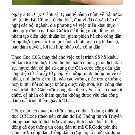
Ngày 23/8, Cục Cảnh sát Quản lý hành chính về trật tự xã
hội (C06, Bộ Công an) cho biết, đơn vị đã có văn bản đề
nghị các bộ, ngành, địa phương về việc triển khai thực
hiện quy định của Luật Cư trú để thống nhất, đồng bộ
nhằm tạo điều kiện thuận lợi, giảm phiền hà cho công dân
trong thực hiện các thủ tục hành chính, giao dịch dân sự,
bảo đảm quyền, lợi ích hợp pháp của công dân.
Theo Cục C06, thay thế cho việc xuất trình Sổ hộ khẩu,
Sổ tạm trú khi thực hiện thủ tục hành chính, giao dịch dân
sự, người dân có thể sử dụng thẻ Căn cước công dân gắn
chip điện tử là giấy tờ pháp lý chứng minh thông tin về cá
nhân, nơi thường trú khi gặp các vướng mắc trong trường
hợp bị thu hồi sổ hoặc không được cấp mới. Khi công dân
xuất trình thẻ Căn cước công dân theo yêu cầu, cơ quan, tổ
chức, cá nhân có thẩm quyền không được yêu cầu công
dân xuất trình thêm giấy tờ khác.
Công dân, cơ quan, tổ chức cũng có thể sử dụng thiết bị
đọc QRCode (theo tiêu chuẩn do Bộ Thông tin và Truyền
thông ban hành) tích hợp với máy tính hoặc thiết bị di
động để đọc thông tin công dân từ mã QRCode trên thẻ
Căn cước công dân. Công dân, cơ quan, tổ chức sử dụng