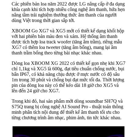
Các phiên bản loa năm 2022 được LG nâng cấp ở đa dạng
khía cạnh khi tích hợp nhiều công nghệ âm thanh, hứa hẹn
nâng tầm trải nghiệm thưởng thức âm thanh của người
dùng Việt trong thời gian sắp tới.
XBOOM Go XG7 và XG5 mới có thiết kế dạng khối hộp
với hai phiên bản màu đen và xám. Hệ thống âm thanh
được tích hợp loa track woofer (tăng âm trầm), riêng mẫu
XG7 có thêm loa tweeter (tăng âm bổng), mang lại âm
thanh trầm bổng theo từng bài nhạc khác nhau.
Dòng loa XBOOM XG 2022 có thiết kế gọn nhẹ khi XG7
chỉ 1,1kg và XG5 là 600g, đạt tiêu chuẩn chống nước, bụi
bẩn IP67, có khả năng chịu được ở mực nước có độ sâu
1m trong 30 phút và chống bụi đạt mức tối đa. Thời lượng
pin của dòng loa này có thể kéo dài 18 giờ cho XG5 và
lên đến 24 giờ cho XG7.
Trong khi đó, hai sản phẩm mới dòng soundbar SH7Q và
S75Q trang bị công nghệ AI Sound Pro - thuật toán thông
minh phân tích nội dung để thiết kế âm thanh tối ưu cho
từng chương trình âm nhạc, phim ảnh, tin tức khác nhau.